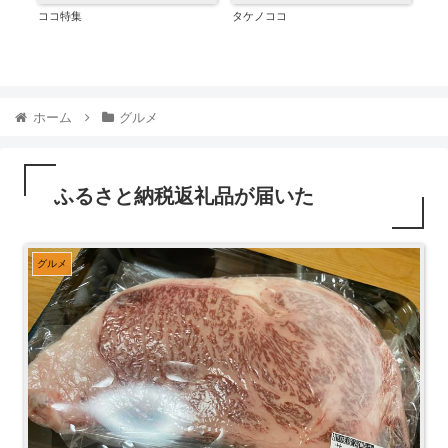
ココ特集
タケノココ
くっ
ホーム
グルメ
ふるさと納税返礼品が届いた
グルメ