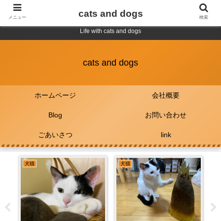
cats and dogs
メニュー
検索
Life with cats and dogs
cats and dogs
ホームページ
会社概要
Blog
お問い合わせ
ごあいさつ
link
犬猫
犬猫
犬