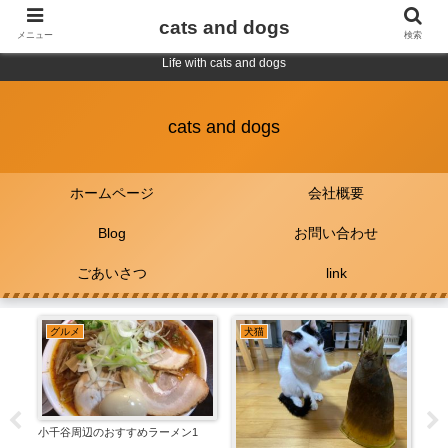
cats and dogs
メニュー
検索
Life with cats and dogs
cats and dogs
ホームページ
会社概要
Blog
お問い合わせ
ごあいさつ
link
グルメ
犬猫
犬
小千谷周辺のおすすめラーメン1
Momo