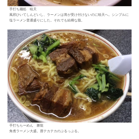
手打ち麺処 暁天
風邪ひいてしんどいし、ラーメンは胃が受け付けないのに暁天へ。シンプルに
塩ラーメン普通盛りにした。それでも結構な脂。
手打ちらーめん 勝龍
角煮ラーメン大盛。唇テカテカのぷるっぷる。