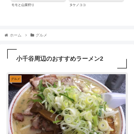
モモと山菜狩り
タケノココ
涙が
ホーム
グルメ
小千谷周辺のおすすめラーメン2
グルメ