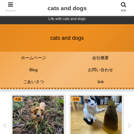
cats and dogs
メニュー
検索
Life with cats and dogs
cats and dogs
ホームページ
会社概要
Blog
お問い合わせ
ごあいさつ
link
犬猫
犬猫
犬