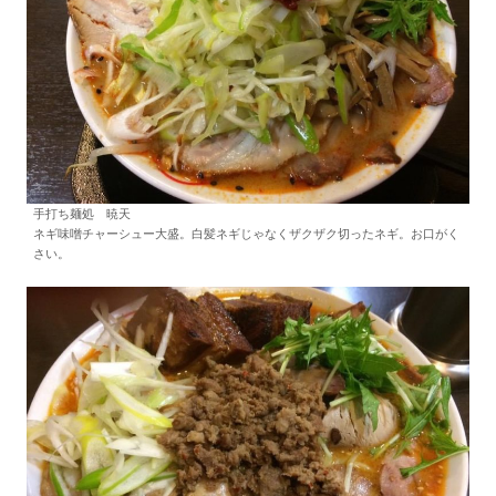
手打ち麺処 暁天
ネギ味噌チャーシュー大盛。白髪ネギじゃなくザクザク切ったネギ。お口がく
さい。