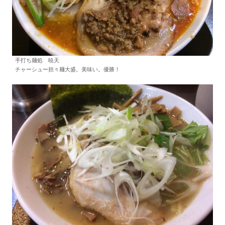
手打ち麺処 暁天
チャーシュー担々麺大盛。美味い。優勝！