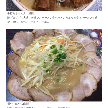
手打ちらーめん 勝龍
勝ブタダブル大盛。美味い。ラーメン食べたというより肉食った〜という感
想。重い。きつい。残した。ごめん。
麺や ばやし(閉店)