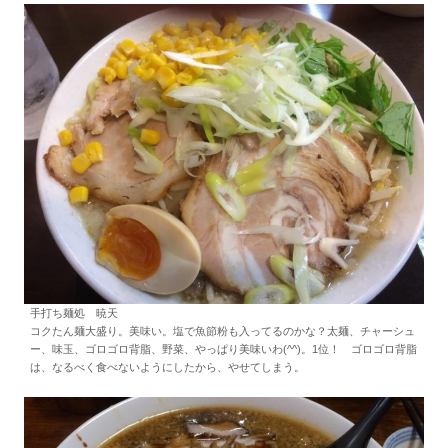
手打ち麺処 暁天
コクたん麺大盛り。美味い。塩で魚節粉も入ってるのかな？太麺、チャーシュ
ー、味玉、ゴロゴロ背脂、野菜、やっぱり美味いわ(^^)。1位！ ゴロゴロ背脂
は、なるべく食べないようにしたから、やせてしまう。