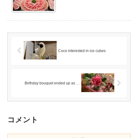
Coco interested in ice cubes
Birthday bouquet ended up as …
コメント