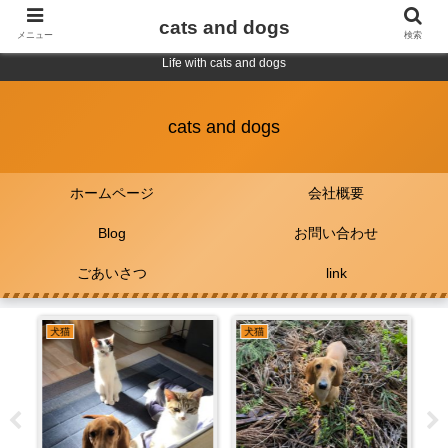
cats and dogs
メニュー
検索
Life with cats and dogs
cats and dogs
ホームページ
会社概要
Blog
お問い合わせ
ごあいさつ
link
犬猫
犬猫
未
入手
ソフ