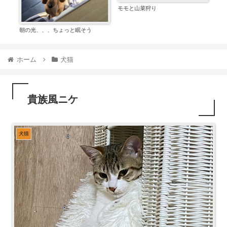
モモと山菜狩り
朝の光、、、ちょっと眠そう
ホーム
犬猫
貴族風ニケ
犬猫