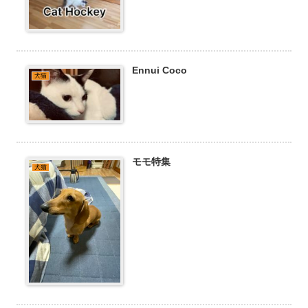
Ennui Coco
犬猫
モモ特集
犬猫