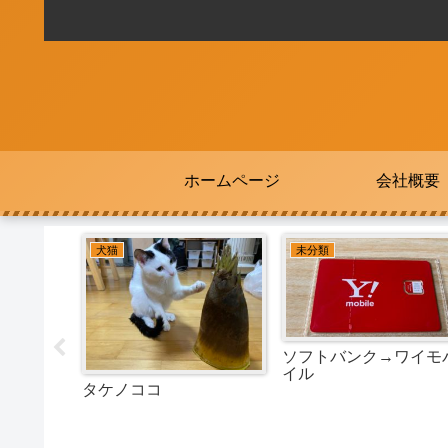
ホームページ
会社概要
犬猫
犬猫
Momo on the green
モモとニケ
ょっと眠