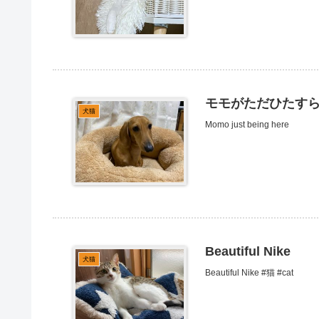
モモがただひたす
犬猫
Momo just being here
Beautiful Nike
犬猫
Beautiful Nike #猫 #cat