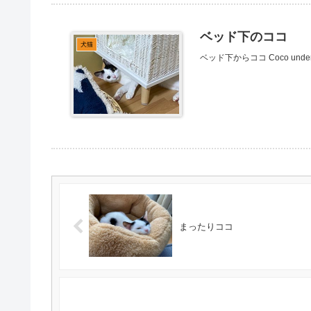
ベッド下のココ
犬猫
ベッド下からココ Coco under t
まったりココ