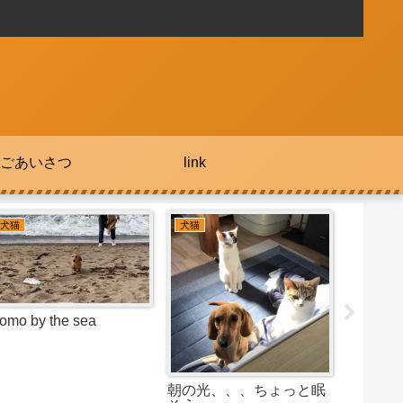
ごあいさつ
link
グルメ
犬猫
犬猫
小千谷周辺のおすすめラ
Momo Falling asleep
ーメン2
ココの