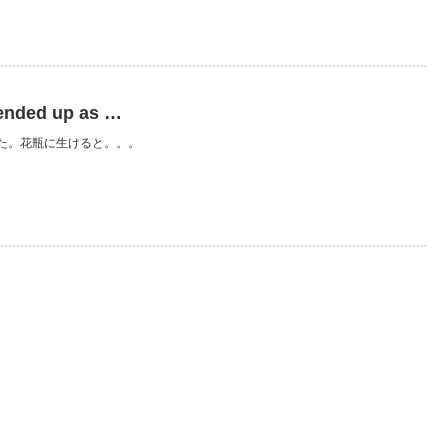
ended up as …
た。花瓶に生けると。。。