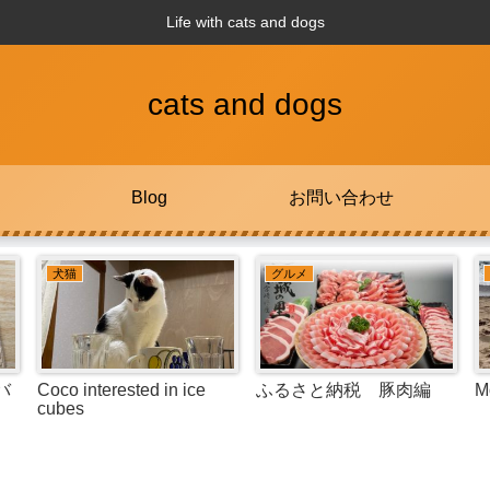
Life with cats and dogs
cats and dogs
Blog
お問い合わせ
犬猫
犬猫
モモと山菜狩り
くっつきすぎの川の字