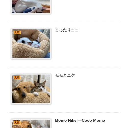
まったりココ
犬猫
モモとニケ
犬猫
Momo Nike —Coco Momo
犬猫