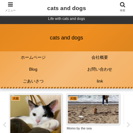
cats and dogs
メニュー
検索
Life with cats and dogs
cats and dogs
ホームページ
会社概要
Blog
お問い合わせ
ごあいさつ
link
犬猫
犬猫
犬
Momo Falling asleep
Coco